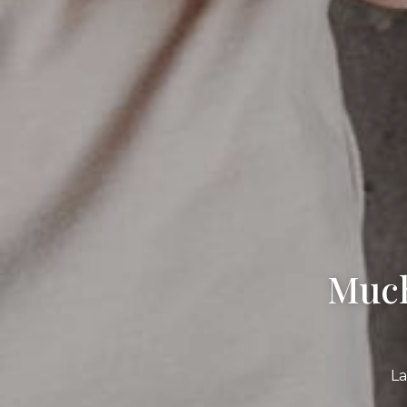
Much
La