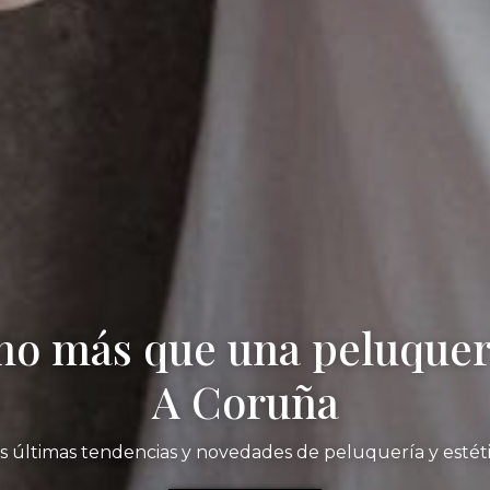
o más que una peluquer
A Coruña
s últimas tendencias y novedades de peluquería y estét